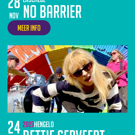
28
No Barrier
nov
Meer info
24
2027
Hengelo