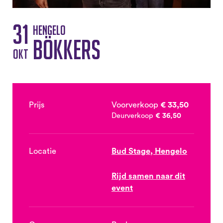
31
Hengelo
Bökkers
okt
Prijs
Voorverkoop
€ 33,50
Deurverkoop
€ 36,50
Locatie
Bud Stage, Hengelo
Rijd samen naar dit
event