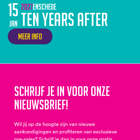
15
2027
Enschede
Ten Years After
jan
Meer info
Schrijf je in voor onze
nieuwsbrief!
Wil jij op de hoogte zijn van nieuwe
aankondigingen en profiteren van exclusieve
pre-sales? Schrijf je dan in voor onze gratis