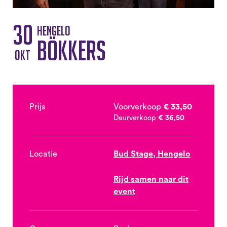
30
Hengelo
Bökkers
okt
Prijs
Voorverkoop
€ 33,50
Deurverkoop
€ 36,50
Locatie
Bud Stage, Hengelo
Rijd samen naar dit
event